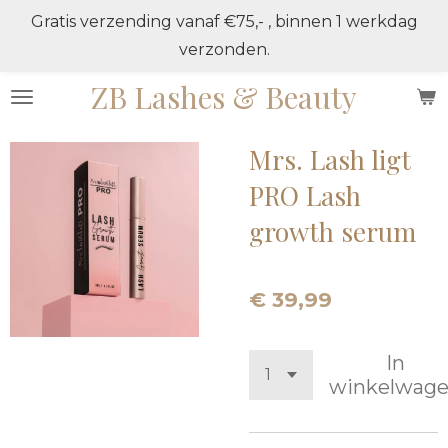
Gratis verzending vanaf €75,- , binnen 1 werkdag
Ga
verzonden.
direct
naar
ZB Lashes & Beauty
de
hoofdinhoud
Mrs. Lash ligt
PRO Lash
growth serum
€ 39,99
In
winkelwag