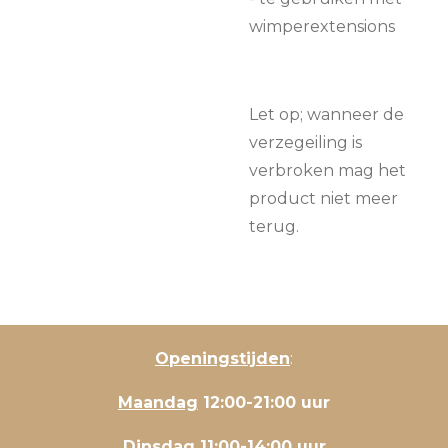
wimperextensions
Let op; wanneer de
verzegeiling is
verbroken mag het
product niet meer
terug.
Openingstijden
:
Maandag
12:00-21:00 uur
Dinsdag
11:00-14:00 uur