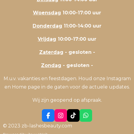
Woensdag
10:00-17:00 uur
Donderdag
11:00-14:00 uur
Vrijdag
10:00-17:00 uur
Zaterdag
- gesloten -
Zondag
- gesloten -
M.u.v. vakanties en feestdagen. Houd onze Instagram
en Home page in de gaten voor de actuele updates.
Wij zijn geopend op afspraak.
F
I
T
W
a
n
i
h
© 2023 zb-lashesbeauty.com
c
s
k
a