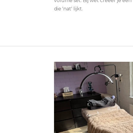
volume set. Bij wet creeër je een
die 'nat' lijkt.