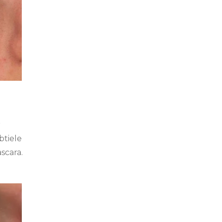
r
btiele
scara.