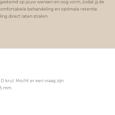
afgestemd op jouw wensen en oog vorm, zodat jij de
comfortabele behandeling en optimale retentie.
ng direct laten stralen.
D krul. Mocht er een vraag zijn
15 mm.