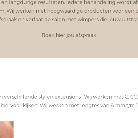
isie en langdurige resultaten. Iedere behandeling wordt 
l glam. Wij werken met hoogwaardige producten voor een 
spraak en verlaat de salon met wimpers die jouw uitstrali
Boek hier jou afspraak
verschillende stylen extensions. Wij werken met C, CC, 
jd hiervoor kijken. Wij werken met lengtes van 8 mm t/m 