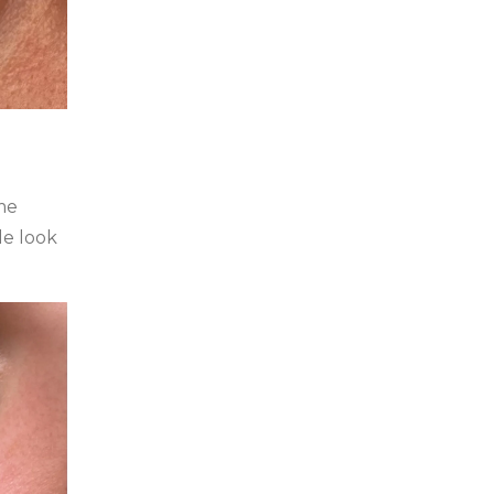
me
le look