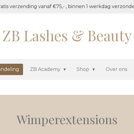
atis verzending vanaf €75,- , binnen 1 werkdag verzond
ZB Lashes & Beauty
ndeling
ZB Academy
Shop
Over ons
Wimperextensions