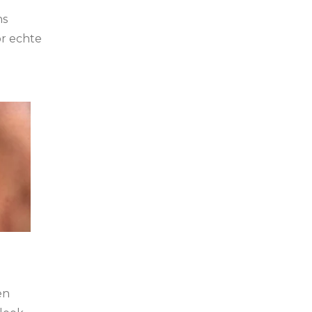
ns
r echte
en