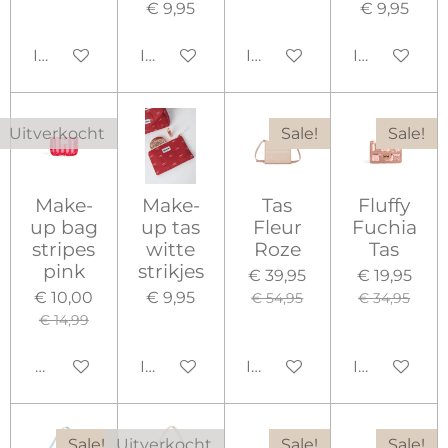
€ 9,95
€ 9,95
In winkelwagen
In winkelwagen
In winkelwagen
In winkelw
Uitverkocht
Sale!
Sale!
Make-
Make-
Tas
Fluffy
up bag
up tas
Fleur
Fuchia
stripes
witte
Roze
Tas
pink
strikjes
€ 39,95
€ 19,95
€ 10,00
€ 9,95
€ 54,95
€ 34,95
€ 14,99
Houd mij op de hoogte
In winkelwagen
In winkelwagen
In winkelw
Sale!
Uitverkocht
Sale!
Sale!