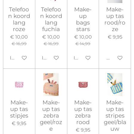
Telefoo
Telefoo
Make-
Make-
n koord
n koord
up
up tas
lang
lang
bags
rood/ro
roze
fuchia
stars
ze
€ 10,00
€ 10,00
€ 10,00
€ 9,95
€ 16,99
€ 16,99
€ 14,99
In winkelwagen
In winkelwagen
In winkelwagen
Houd mij o
Make-
Make-
Make-
Make-
up tas
up tas
up tas
up tas
stipjes
zebra
zebra
stripes
geel/roz
rood
geel/bla
€ 9,95
e
uw
€ 9,95