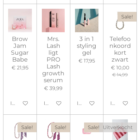
Sale!
Brow
Mrs.
3 in 1
Telefoo
Jam
Lash
styling
nkoord
Sugar
ligt
gel
kort
Babe
PRO
zwart
€ 17,95
Lash
€ 21,95
€ 10,00
growth
€ 14,99
serum
€ 39,99
In winkelwagen
In winkelwagen
In winkelwagen
In winkelw
Sale!
Sale!
Sale!
Uitverkocht