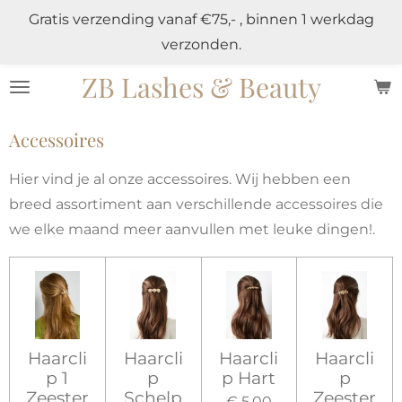
Gratis verzending vanaf €75,- , binnen 1 werkdag
Ga
verzonden.
direct
naar
ZB Lashes & Beauty
de
hoofdinhoud
Accessoires
Hier vind je al onze accessoires. Wij hebben een
breed assortiment aan verschillende accessoires die
we elke maand meer aanvullen met leuke dingen!.
Haarcli
Haarcli
Haarcli
Haarcli
p 1
p
p Hart
p
Zeester
Schelp
Zeester
€ 5,00