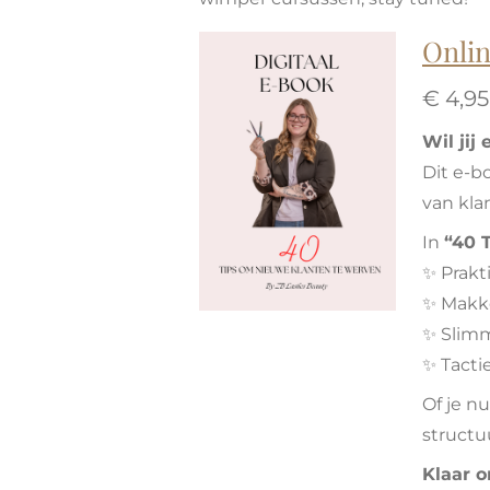
Onli
€ 4,95
Wil jij
Dit e-b
van kla
In
“40 
✨ Prakt
✨ Makke
✨ Slimm
✨ Tacti
Of je n
structu
Klaar o