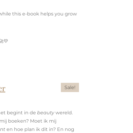
 while this e-book helps you grow
🚀💛
er
Sale!
net begint in de
beauty
wereld.
 mij boeken? Moet ik mij
nt
en hoe plan ik dit in? En nog