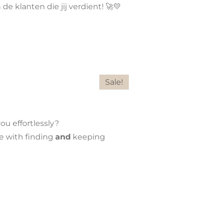
e klanten die jij verdient! 🚀💛
Sale!
u effortlessly?
le with finding
and
keeping