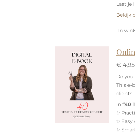
Laat je
Bekijk d
In win
Onlin
€ 4,95
Do you 
This e-
clients.
In
“40 T
✨ Pract
✨ Easy 
✨ Smart