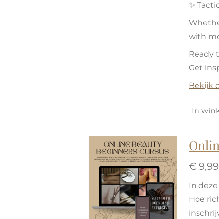
✨ Tactic
Whether
with mo
Ready t
Get ins
Bekijk d
In win
Onli
€ 9,99
In deze 
Hoe ric
inschri