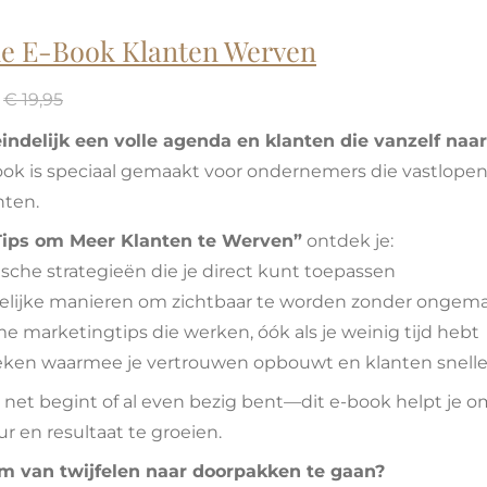
ne E-Book Klanten Werven
€ 19,95
 eindelijk een volle agenda en klanten die vanzelf na
ook is speciaal gemaakt voor ondernemers die vastlope
nten.
Tips om Meer Klanten te Werven”
ontdek je:
ische strategieën die je direct kunt toepassen
lijke manieren om zichtbaar te worden zonder ongema
e marketingtips die werken, óók als je weinig tijd hebt
eken waarmee je vertrouwen opbouwt en klanten sneller
u net begint of al even bezig bent—dit e-book helpt je
ur en resultaat te groeien.
m van twijfelen naar doorpakken te gaan?