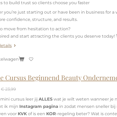
s to build trust so clients choose you faster
 you’re just starting out or have been in business for a
re confidence, structure, and results.
o move from hesitation to action?
pired and start attracting the clients you deserve today! 
etails
kelwagen
ne Cursus Beginnend Beauty Ondernem
€ 23,99
mini cursus leer jij
ALLES
wat je wilt weten wanneer je 
ht ik mijn
Instagram pagina
in zodat mensen sneller bij
jven voor
KVK
of is een
KOR
-regeling beter? Wat is
conte