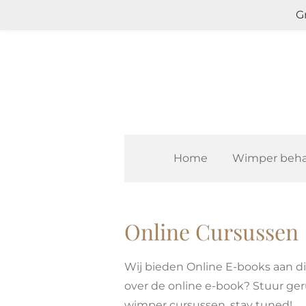
G
Ga
direct
naar
de
hoofdinhoud
Home
Wimper beha
Online Cursussen
Wij bieden Online E-books aan die
over de online e-book? Stuur ger
wimper cursussen, stay tuned!