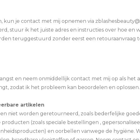
, kun je contact met mij opnemen via zblashesbeauty@h
, stuur ik het juiste adres en instructies over hoe en 
worden teruggestuurd zonder eerst een retouraanvraag t
angst en neem onmiddellijk contact met mij op als het ar
angt, zodat ik het probleem kan beoordelen en oplossen.
eerbare artikelen
en niet worden geretourneerd, zoals bederfelijke goed
producten (zoals speciale bestellingen , gepersonaliseer
hoonheidsproducten) en oorbellen vanwege de hygiëne.
alen, brandbare vloeistoffen of gassen. Neem contact op