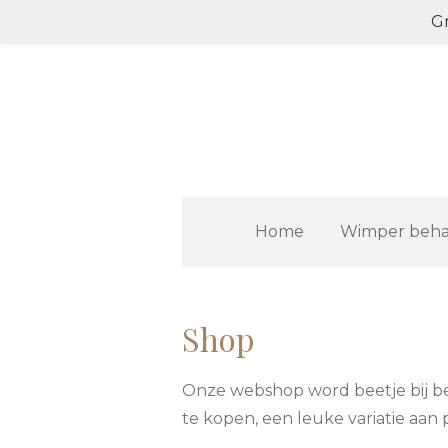
Gr
Ga
direct
naar
de
hoofdinhoud
Home
Wimper beha
Shop
Onze webshop word beetje bij b
te kopen, een leuke variatie aan