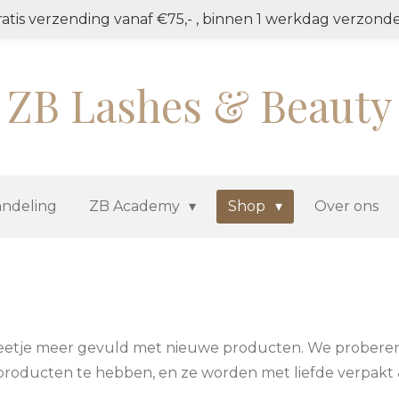
atis verzending vanaf €75,- , binnen 1 werkdag verzond
ZB Lashes & Beauty
ndeling
ZB Academy
Shop
Over ons
eetje meer gevuld met nieuwe producten. We probere
 producten te hebben, en ze worden met liefde verpakt 