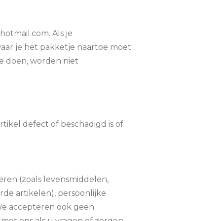
otmail.com. Als je
waar je het pakketje naartoe moet
e doen, worden niet
tikel defect of beschadigd is of
eren (zoals levensmiddelen,
de artikelen), persoonlijke
 We accepteren ook geen
 met ons als u vragen of zorgen