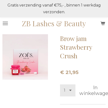
Gratis verzending vanaf €75,- , binnen 1 werkdag
Ga
verzonden.
direct
naar
ZB Lashes & Beauty
de
hoofdinhoud
Brow jam
Strawberry
Crush
€ 21,95
In
winkelwag