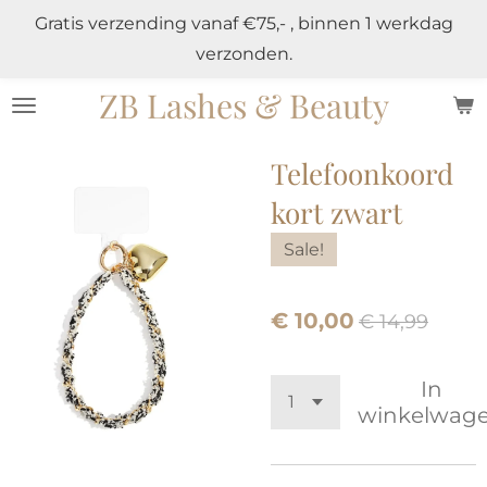
Gratis verzending vanaf €75,- , binnen 1 werkdag
Ga
verzonden.
direct
naar
ZB Lashes & Beauty
de
hoofdinhoud
Telefoonkoord
kort zwart
Sale!
€ 10,00
€ 14,99
In
winkelwag