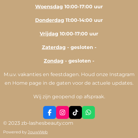
Woensdag
10:00-17:00 uur
Donderdag
11:00-14:00 uur
Vrijdag
10:00-17:00 uur
Zaterdag
- gesloten -
Zondag
- gesloten -
M.u.v. vakanties en feestdagen. Houd onze Instagram
en Home page in de gaten voor de actuele updates.
Wij zijn geopend op afspraak.
F
I
T
W
a
n
i
h
© 2023 zb-lashesbeauty.com
c
s
k
a
Powered by
JouwWeb
e
t
T
t