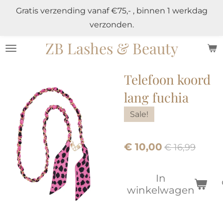
Gratis verzending vanaf €75,- , binnen 1 werkdag
Ga
verzonden.
direct
naar
ZB Lashes & Beauty
de
hoofdinhoud
Telefoon koord
lang fuchia
Sale!
€ 10,00
€ 16,99
In
winkelwagen