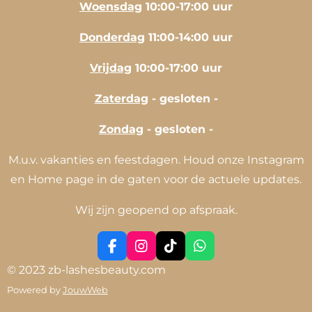
Woensdag
10:00-17:00 uur
Donderdag
11:00-14:00 uur
Vrijdag
10:00-17:00 uur
Zaterdag
- gesloten -
Zondag
- gesloten -
M.u.v. vakanties en feestdagen. Houd onze Instagram
en Home page in de gaten voor de actuele updates.
Wij zijn geopend op afspraak.
F
I
T
W
a
n
i
h
© 2023 zb-lashesbeauty.com
c
s
k
a
Powered by
JouwWeb
e
t
T
t
b
a
o
s