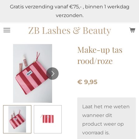
Gratis verzending vanaf €75,- , binnen 1 werkdag
Ga
verzonden.
direct
naar
ZB Lashes & Beauty
de
hoofdinhoud
Make-up tas
rood/roze
€ 9,95
Laat het me weten
wanneer dit
product weer op
voorraad is.