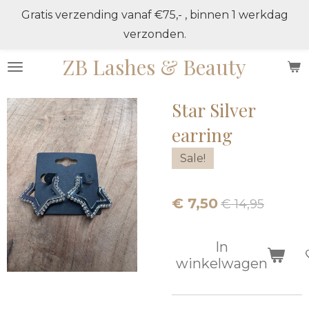
Gratis verzending vanaf €75,- , binnen 1 werkdag
Ga
verzonden.
direct
naar
ZB Lashes & Beauty
de
hoofdinhoud
Star Silver
earring
Sale!
€ 7,50
€ 14,95
In
winkelwagen