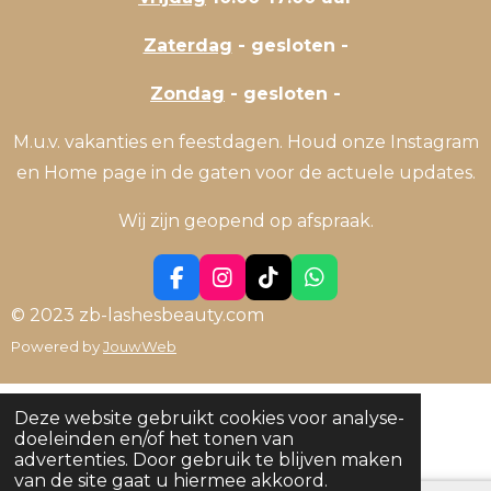
Zaterdag
- gesloten -
Zondag
- gesloten -
M.u.v. vakanties en feestdagen. Houd onze Instagram
en Home page in de gaten voor de actuele updates.
Wij zijn geopend op afspraak.
F
I
T
W
a
n
i
h
© 2023 zb-lashesbeauty.com
c
s
k
a
Powered by
JouwWeb
e
t
T
t
b
a
o
s
o
g
k
A
o
r
p
Deze website gebruikt cookies voor analyse-
k
a
p
doeleinden en/of het tonen van
m
advertenties. Door gebruik te blijven maken
van de site gaat u hiermee akkoord.