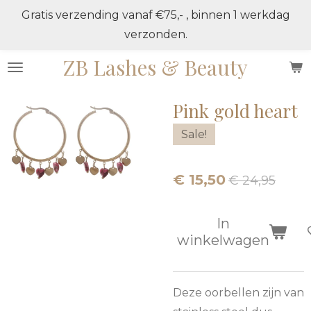
Gratis verzending vanaf €75,- , binnen 1 werkdag
Ga
verzonden.
direct
naar
ZB Lashes & Beauty
de
hoofdinhoud
Pink gold heart
Sale!
€ 15,50
€ 24,95
In
winkelwagen
Deze oorbellen zijn van