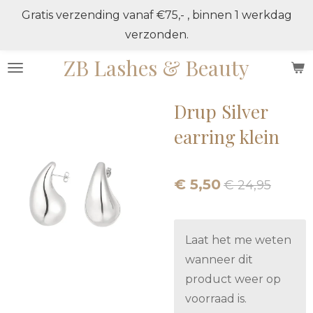
Gratis verzending vanaf €75,- , binnen 1 werkdag
Ga
verzonden.
direct
naar
ZB Lashes & Beauty
de
hoofdinhoud
Drup Silver
earring klein
€ 5,50
€ 24,95
Laat het me weten
wanneer dit
product weer op
voorraad is.