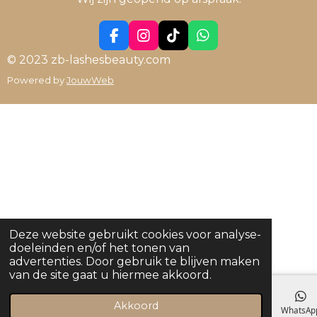
F
I
T
W
a
n
i
h
© 2023 zb-lashesbeauty.com
c
s
k
a
Powered by
JouwWeb
e
t
T
t
b
a
o
s
o
g
k
A
o
r
p
k
a
p
m
Deze website gebruikt cookies voor analyse-
doeleinden en/of het tonen van
advertenties. Door gebruik te blijven maken
van de site gaat u hiermee akkoord.
Akkoord
E-mailadres
Kaart
WhatsAp