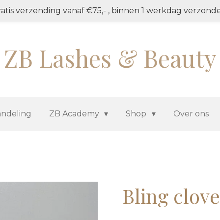
atis verzending vanaf €75,- , binnen 1 werkdag verzond
ZB Lashes & Beauty
ndeling
ZB Academy
Shop
Over ons
Bling clove