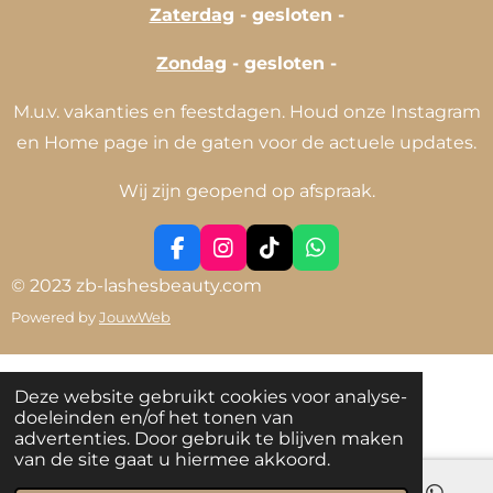
Zaterdag
- gesloten -
Zondag
- gesloten -
M.u.v. vakanties en feestdagen. Houd onze Instagram
en Home page in de gaten voor de actuele updates.
Wij zijn geopend op afspraak.
F
I
T
W
a
n
i
h
© 2023 zb-lashesbeauty.com
c
s
k
a
Powered by
JouwWeb
e
t
T
t
b
a
o
s
o
g
k
A
o
r
p
Deze website gebruikt cookies voor analyse-
k
a
p
doeleinden en/of het tonen van
m
advertenties. Door gebruik te blijven maken
van de site gaat u hiermee akkoord.