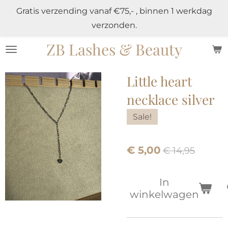
Gratis verzending vanaf €75,- , binnen 1 werkdag
Ga
verzonden.
direct
naar
ZB Lashes & Beauty
de
hoofdinhoud
Little heart
necklace silver
Sale!
€ 5,00
€ 14,95
In
winkelwagen