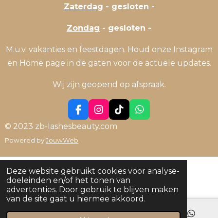
Zaterdag
- gesloten -
Zondag
- gesloten -
M.u.v. vakanties en feestdagen. Houd onze Instagram
en Home page in de gaten voor de actuele updates.
Wij zijn geopend op afspraak.
F
I
T
W
a
n
i
h
© 2023 zb-lashesbeauty.com
c
s
k
a
Powered by
JouwWeb
e
t
T
t
b
a
o
s
o
g
k
A
o
r
p
Deze website gebruikt cookies voor analyse-
k
a
p
doeleinden en/of het tonen van
m
advertenties. Door gebruik te blijven maken
van de site gaat u hiermee akkoord.