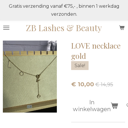
Gratis verzending vanaf €75,- , binnen 1 werkdag
Ga
verzonden.
direct
naar
ZB Lashes & Beauty
de
hoofdinhoud
LOVE necklace
gold
Sale!
€ 10,00
€ 14,95
In
winkelwagen