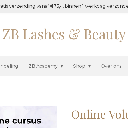
atis verzending vanaf €75,- , binnen 1 werkdag verzond
ZB Lashes & Beauty
ndeling
ZB Academy
Shop
Over ons
Online Vo