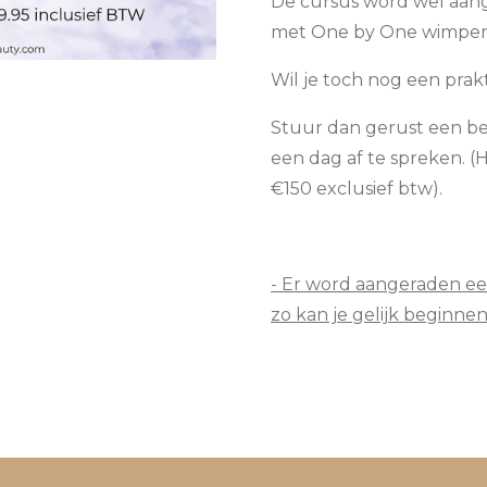
De cursus word wel aange
met One by One wimper 
Wil je toch nog een prak
Stuur dan gerust een b
een dag af te spreken. (
€150 exclusief btw).
- Er word aangeraden ee
zo kan je gelijk beginnen