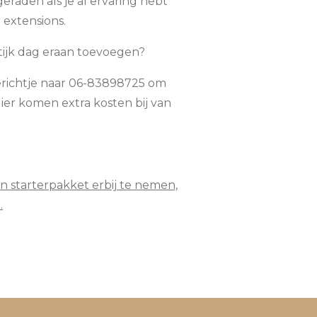
raden als je al ervaring hebt
extensions.
tijk dag eraan toevoegen?
erichtje naar 06-83898725 om
Hier komen extra kosten bij van
n starterpakket erbij te nemen,
.