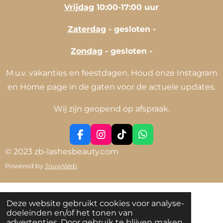
Vrijdag
10:00-17:00 uur
Zaterdag
- gesloten -
Zondag
- gesloten -
M.u.v. vakanties en feestdagen. Houd onze Instagram
en Home page in de gaten voor de actuele updates.
Wij zijn geopend op afspraak.
F
I
T
W
a
n
i
h
© 2023 zb-lashesbeauty.com
c
s
k
a
Powered by
JouwWeb
e
t
T
t
b
a
o
s
o
g
k
A
o
r
p
Deze website gebruikt cookies voor analyse-
k
a
p
doeleinden en/of het tonen van
m
advertenties. Door gebruik te blijven maken