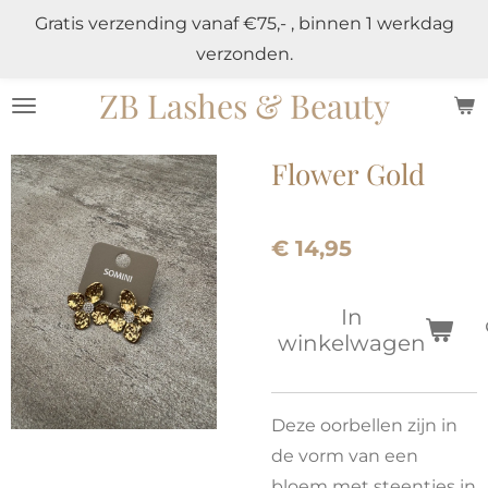
Gratis verzending vanaf €75,- , binnen 1 werkdag
Ga
verzonden.
direct
naar
ZB Lashes & Beauty
de
hoofdinhoud
Flower Gold
€ 14,95
In
winkelwagen
Deze oorbellen zijn in
de vorm van een
bloem met steentjes in