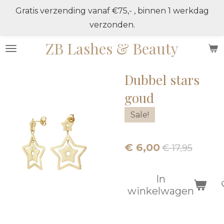
Gratis verzending vanaf €75,- , binnen 1 werkdag
Ga
verzonden.
direct
naar
ZB Lashes & Beauty
de
hoofdinhoud
Dubbel stars
goud
Sale!
€ 6,00
€ 17,95
In
winkelwagen