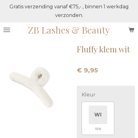
Gratis verzending vanaf €75,- , binnen 1 werkdag
Ga
verzonden.
direct
naar
ZB Lashes & Beauty
de
hoofdinhoud
Fluffy klem wit
€ 9,95
Kleur
WI
Wit