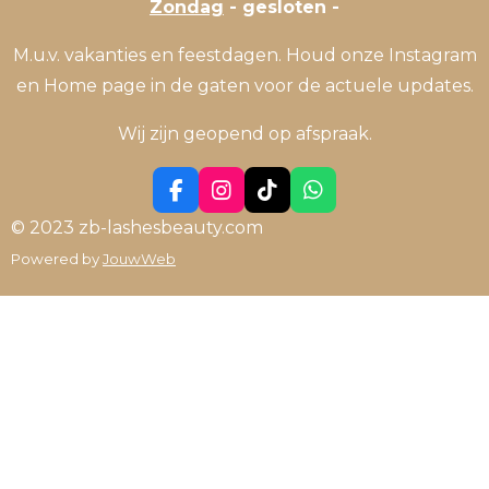
Zondag
- gesloten -
M.u.v. vakanties en feestdagen. Houd onze Instagram
en Home page in de gaten voor de actuele updates.
Wij zijn geopend op afspraak.
F
I
T
W
a
n
i
h
© 2023 zb-lashesbeauty.com
c
s
k
a
Powered by
JouwWeb
e
t
T
t
b
a
o
s
o
g
k
A
o
r
p
k
a
p
m