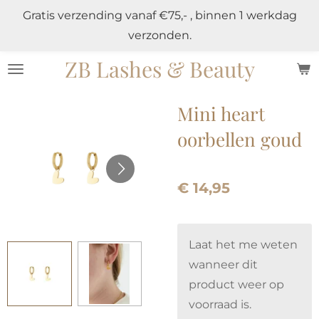
Gratis verzending vanaf €75,- , binnen 1 werkdag
Ga
verzonden.
direct
naar
ZB Lashes & Beauty
de
hoofdinhoud
Mini heart
oorbellen goud
€ 14,95
Laat het me weten
wanneer dit
product weer op
voorraad is.