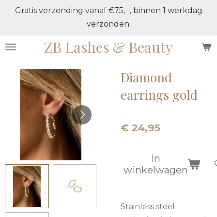
Gratis verzending vanaf €75,- , binnen 1 werkdag
Ga
verzonden.
direct
naar
ZB Lashes & Beauty
de
hoofdinhoud
Diamond
earrings gold
€ 24,95
In
winkelwagen
Stainless steel