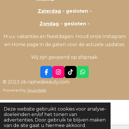
Zaterdag
- gesloten -
Zondag
- gesloten -
M.u.v. vakanties en feestdagen. Houd onze Instagram
en Home page in de gaten voor de actuele updates.
Wij zijn geopend op afspraak.
F
I
T
W
a
n
i
h
© 2023 zb-lashesbeauty.com
c
s
k
a
Powered by
JouwWeb
e
t
T
t
b
a
o
s
o
g
k
A
o
r
p
Deze website gebruikt cookies voor analyse-
k
a
p
doeleinden en/of het tonen van
m
advertenties. Door gebruik te blijven maken
van de site gaat u hiermee akkoord.