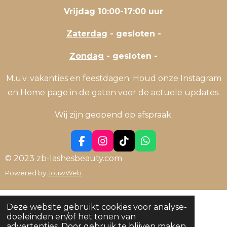
Vrijdag
10:00-17:00 uur
Zaterdag
- gesloten -
Zondag
- gesloten -
M.u.v. vakanties en feestdagen. Houd onze Instagram
en Home page in de gaten voor de actuele updates.
Wij zijn geopend op afspraak.
F
I
T
W
a
n
i
h
© 2023 zb-lashesbeauty.com
c
s
k
a
Powered by
JouwWeb
e
t
T
t
b
a
o
s
o
g
k
A
o
r
p
Deze website gebruikt cookies voor analyse-
k
a
p
doeleinden en/of het tonen van
m
advertenties. Door gebruik te blijven maken