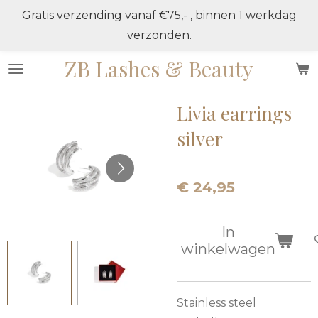
Gratis verzending vanaf €75,- , binnen 1 werkdag
Ga
verzonden.
direct
naar
ZB Lashes & Beauty
de
hoofdinhoud
Livia earrings
silver
€ 24,95
In
winkelwagen
Stainless steel