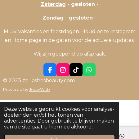
Zaterdag
- gesloten -
Zondag
- gesloten -
M.u.v. vakanties en feestdagen. Houd onze Instagram
en Home page in de gaten voor de actuele updates.
Wij zijn geopend op afspraak.
F
I
T
W
a
n
i
h
© 2023 zb-lashesbeauty.com
c
s
k
a
Powered by
JouwWeb
e
t
T
t
b
a
o
s
o
g
k
A
o
r
p
Deze website gebruikt cookies voor analyse-
k
a
p
doeleinden en/of het tonen van
m
advertenties. Door gebruik te blijven maken
van de site gaat u hiermee akkoord.