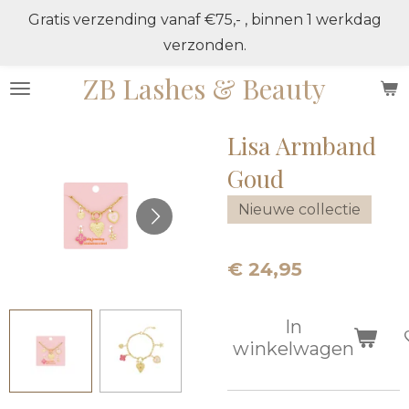
Gratis verzending vanaf €75,- , binnen 1 werkdag
Ga
verzonden.
direct
naar
ZB Lashes & Beauty
de
hoofdinhoud
Lisa Armband
Goud
Nieuwe collectie
€ 24,95
In
winkelwagen