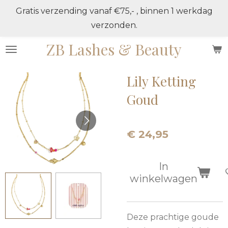
Gratis verzending vanaf €75,- , binnen 1 werkdag
Ga
verzonden.
direct
naar
ZB Lashes & Beauty
de
hoofdinhoud
Lily Ketting
Goud
€ 24,95
In
winkelwagen
Deze prachtige goude