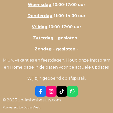
Woensdag
10:00-17:00 uur
Donderdag
11:00-14:00 uur
Vrijdag
10:00-17:00 uur
Zaterdag
- gesloten -
Zondag
- gesloten -
M.u.v. vakanties en feestdagen. Houd onze Instagram
en Home page in de gaten voor de actuele updates.
Wij zijn geopend op afspraak.
F
I
T
W
a
n
i
h
© 2023 zb-lashesbeauty.com
c
s
k
a
Powered by
JouwWeb
e
t
T
t
b
a
o
s