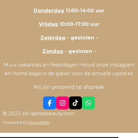
Donderdag
11:00-14:00 uur
Vrijdag
10:00-17:00 uur
Zaterdag
- gesloten -
Zondag
- gesloten -
M.u.v. vakanties en feestdagen. Houd onze Instagram
en Home page in de gaten voor de actuele updates.
Wij zijn geopend op afspraak.
F
I
T
W
a
n
i
h
© 2023 zb-lashesbeauty.com
c
s
k
a
Powered by
JouwWeb
e
t
T
t
b
a
o
s
o
g
k
A