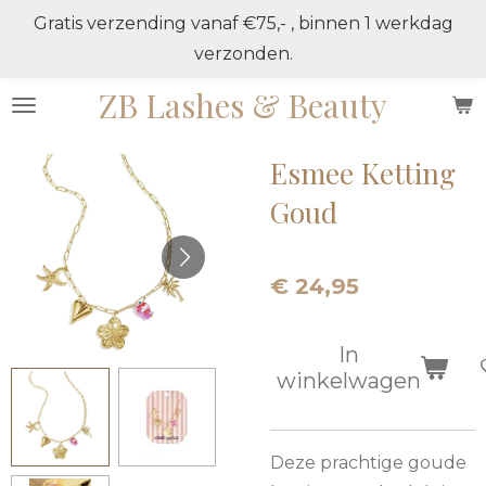
Gratis verzending vanaf €75,- , binnen 1 werkdag
Ga
verzonden.
direct
naar
ZB Lashes & Beauty
de
hoofdinhoud
Esmee Ketting
Goud
€ 24,95
In
winkelwagen
Deze prachtige goude