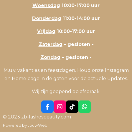
Woensdag
10:00-17:00 uur
Donderdag
11:00-14:00 uur
Vrijdag
10:00-17:00 uur
Zaterdag
- gesloten -
Zondag
- gesloten -
M.u.v. vakanties en feestdagen. Houd onze Instagram
en Home page in de gaten voor de actuele updates.
Wij zijn geopend op afspraak.
F
I
T
W
a
n
i
h
© 2023 zb-lashesbeauty.com
c
s
k
a
Powered by
JouwWeb
e
t
T
t
b
a
o
s