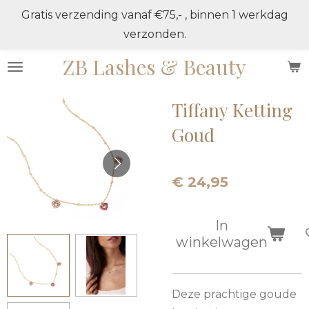
Gratis verzending vanaf €75,- , binnen 1 werkdag
Ga
verzonden.
direct
naar
ZB Lashes & Beauty
de
hoofdinhoud
Tiffany Ketting
Goud
€ 24,95
In
winkelwagen
Deze prachtige goude