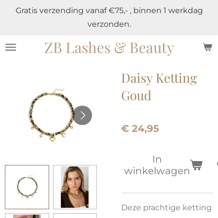
Gratis verzending vanaf €75,- , binnen 1 werkdag
Ga
verzonden.
direct
naar
ZB Lashes & Beauty
de
hoofdinhoud
Daisy Ketting
Goud
€ 24,95
In
winkelwagen
Deze prachtige ketting