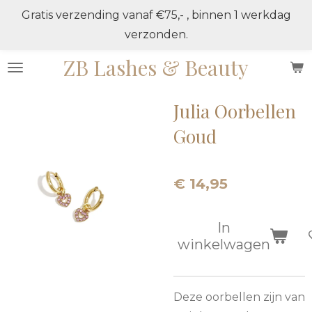
Gratis verzending vanaf €75,- , binnen 1 werkdag
Ga
verzonden.
direct
naar
ZB Lashes & Beauty
de
hoofdinhoud
Julia Oorbellen
Goud
€ 14,95
In
winkelwagen
Deze oorbellen zijn van