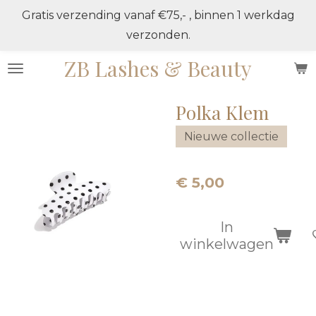
Gratis verzending vanaf €75,- , binnen 1 werkdag
Ga
verzonden.
direct
naar
ZB Lashes & Beauty
de
hoofdinhoud
Polka Klem
Nieuwe collectie
€ 5,00
In
winkelwagen