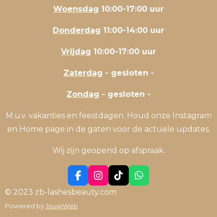
Woensdag
10:00-17:00 uur
Donderdag
11:00-14:00 uur
Vrijdag
10:00-17:00 uur
Zaterdag
- gesloten -
Zondag
- gesloten -
M.u.v. vakanties en feestdagen. Houd onze Instagram
en Home page in de gaten voor de actuele updates.
Wij zijn geopend op afspraak.
F
I
T
W
a
n
i
h
© 2023 zb-lashesbeauty.com
c
s
k
a
Powered by
JouwWeb
e
t
T
t
b
a
o
s