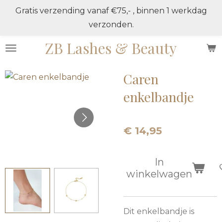
Gratis verzending vanaf €75,- , binnen 1 werkdag
Ga
verzonden.
direct
naar
ZB Lashes & Beauty
de
hoofdinhoud
Caren
enkelbandje
€ 14,95
In
winkelwagen
Dit enkelbandje is