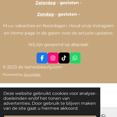
Zaterdag
- gesloten -
Zondag
- gesloten -
M.u.v. vakanties en feestdagen. Houd onze Instagram
en Home page in de gaten voor de actuele updates.
Wij zijn geopend op afspraak.
F
I
T
W
a
n
i
h
© 2023 zb-lashesbeauty.com
c
s
k
a
Powered by
JouwWeb
e
t
T
t
b
a
o
s
o
g
k
A
o
r
p
Deze website gebruikt cookies voor analyse-
k
a
p
doeleinden en/of het tonen van
m
advertenties. Door gebruik te blijven maken
van de site gaat u hiermee akkoord.