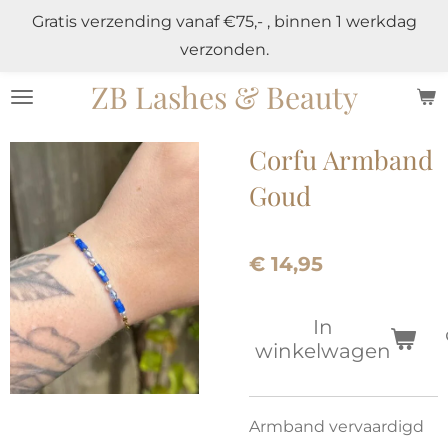
Gratis verzending vanaf €75,- , binnen 1 werkdag
Ga
verzonden.
direct
naar
ZB Lashes & Beauty
de
hoofdinhoud
Corfu Armband
Goud
€ 14,95
In
winkelwagen
Armband vervaardigd