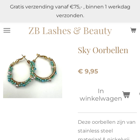
Gratis verzending vanaf €75,- , binnen 1 werkdag
Ga
verzonden.
direct
naar
ZB Lashes & Beauty
de
hoofdinhoud
Sky Oorbellen
€ 9,95
In
winkelwagen
Deze oorbellen zijn van
stainless steel
materiaal & nickelvrij.