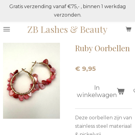
Gratis verzending vanaf €75,- , binnen 1 werkdag
Ga
verzonden.
direct
naar
ZB Lashes & Beauty
de
hoofdinhoud
Ruby Oorbellen
€ 9,95
In
winkelwagen
Deze oorbellen zijn van
stainless steel materiaal
& nickelvrij.