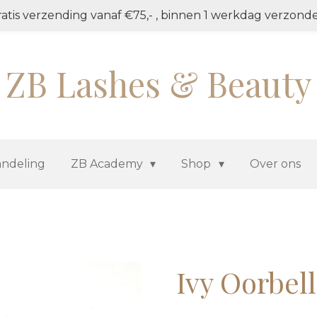
atis verzending vanaf €75,- , binnen 1 werkdag verzond
ZB Lashes & Beauty
ndeling
ZB Academy
Shop
Over ons
Ivy Oorbel